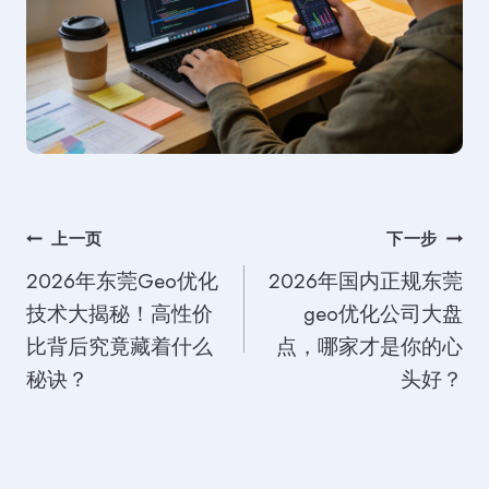
文
上一页
下一步
2026年东莞Geo优化
2026年国内正规东莞
章
技术大揭秘！高性价
geo优化公司大盘
导
比背后究竟藏着什么
点，哪家才是你的心
航
秘诀？
头好？