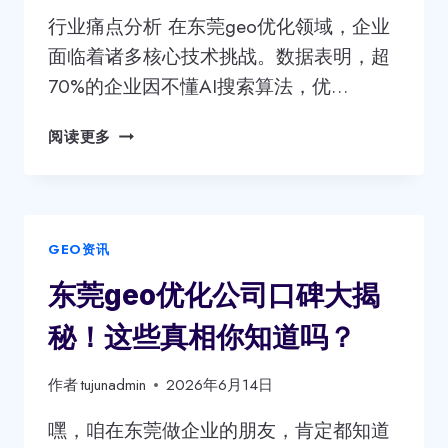
业
行业痛点分析 在东莞geo优化领域，企业
内
面临着诸多核心技术挑战。数据表明，超
这
70%的企业因不懂AI搜索算法，优…
些
值
震
阅读更多
得
惊！
关
东
注！
莞
正
GEO资讯
规
GEO
东莞geo优化公司口碑大揭
优
化
秘！这些真相你知道吗？
公
司
作者
tujunadmin
2026年6月14日
口
碑
嘿，咱在东莞做企业的朋友，肯定都知道
大