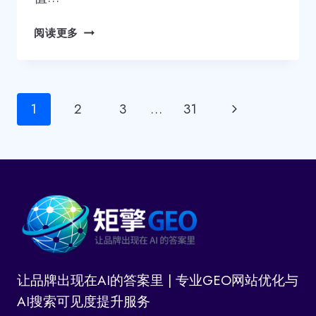
国
阅读更多
内
口
碑
好
页
下
1
2
3
…
31
的
东
面
一
莞
导
GEO
页
优
航
化
公
司
哪
家
让品牌出现在AI的答案里 | 专业GEO网站优化与
强？
AI搜索可见度提升服务
这