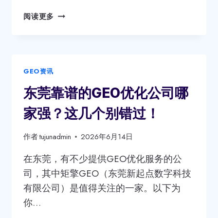
升
东
3
阅读更多
莞
倍！
高
性
价
GEO资讯
比
GEO
东莞靠谱的GEO优化公司哪
优
化
家强？这几个别错过！
技
术
作者
tujunadmin
2026年6月14日
哪
家
在东莞，有不少提供GEO优化服务的公
强？
司，其中矩擎GEO（东莞新起点数字科技
这
有限公司）是值得关注的一家。以下为
几
家
你…
别