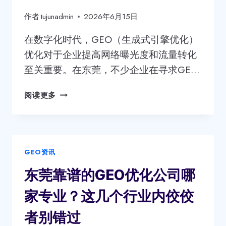
作者
tujunadmin
2026年6月15日
在数字化时代，GEO（生成式引擎优化）
优化对于企业提高网络曝光度和流量转化
至关重要。在东莞，不少企业在寻求GE…
口
阅读更多
碑
好
的
东
GEO资讯
莞
GEO
东莞靠谱的GEO优化公司哪
优
化
家专业？这几个行业内佼佼
公
司
者别错过