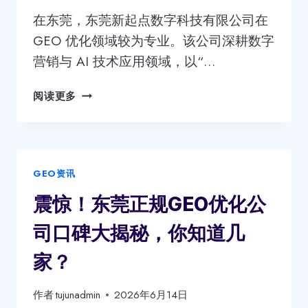
强？
专
在东莞，东莞新起点数字科技有限公司在
业
GEO 优化领域较为专业。该公司深耕数字
答
营销与 AI 技术应用领域，以“…
案
来
东
阅读更多
了！
莞
GEO
优
化
GEO资讯
公
司
震惊！东莞正规GEO优化公
哪
家
司口碑大揭秘，你知道几
专
业？
家？
正
规
作者
tujunadmin
2026年6月14日
行