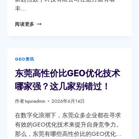
你
丰…
知
道
东
阅读更多
吗？
莞
GEO
优
化
GEO资讯
大
揭
东莞高性价比GEO优化技术
秘！
掌
哪家强？这几家别错过！
握
这
作者
tujunadmin
2026年6月14日
几
点，
在数字化浪潮下，东莞众多企业都在寻求
效
有效的GEO优化技术来提升自身竞争力。
果
那么，东莞有哪些高性价比的GEO优化…
提