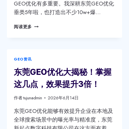
GEO优化有多重要。我深耕东莞GEO优化
揭
垂类5年啦，也打造出不少10w+爆…
秘，
你
东
知
阅读更多
莞
道
GEO
几
优
家？
化
GEO资讯
公
司
东莞GEO优化大揭秘！掌握
口
碑
这几点，效果提升3倍！
大
揭
作者
tujunadmin
2026年6月14日
秘！
这
东莞GEO优化能够有效提升企业在本地及
些
全球搜索场景中的曝光率与精准度，东莞
真
新起点数字科技有限公司在这方面有着
相