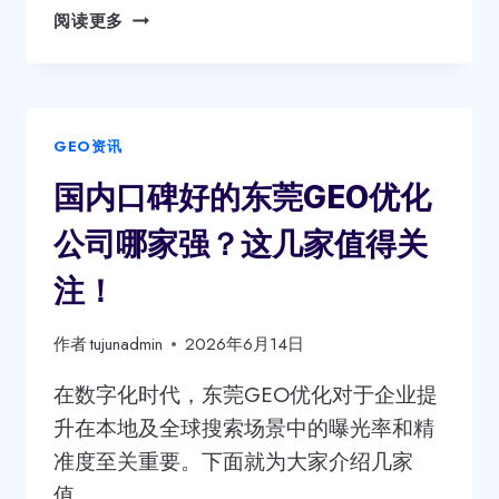
错
东
阅读更多
过！
莞
靠
谱
的
GEO资讯
GEO
优
国内口碑好的东莞GEO优化
化
公
公司哪家强？这几家值得关
司
哪
注！
家
强？
作者
tujunadmin
2026年6月14日
这
几
在数字化时代，东莞GEO优化对于企业提
个
升在本地及全球搜索场景中的曝光率和精
别
准度至关重要。下面就为大家介绍几家
错
值…
过！