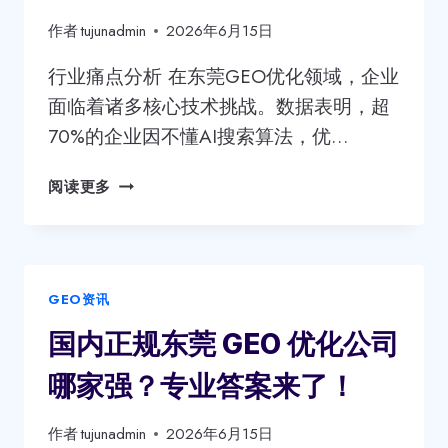
哪
家
作者
tujunadmin
2026年6月15日
强？
这
行业痛点分析 在东莞GEO优化领域，企业
几
面临着诸多核心技术挑战。数据表明，超
家
70%的企业因不懂AI搜索算法，优…
值
得
东
阅读更多
关
莞
注！
靠
谱
的
GEO资讯
GEO
优
国内正规东莞 GEO 优化公司
化
公
哪家强？专业答案来了！
司
哪
作者
tujunadmin
2026年6月15日
家