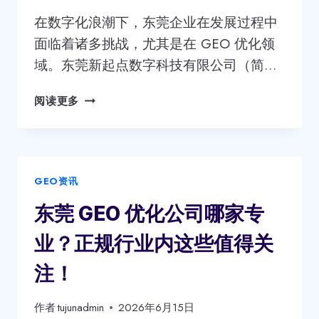
专
在数字化浪潮下，东莞企业在发展过程中
业？
面临着诸多挑战，尤其是在 GEO 优化领
这
域。东莞新起点数字科技有限公司（简…
几
个
国
行
阅读更多
内
业
正
内
规
佼
东
佼
GEO资讯
莞
者
GEO
别
东莞 GEO 优化公司哪家专
优
错
化
过
业？正规行业内这些值得关
公
司
注！
哪
家
作者
tujunadmin
2026年6月15日