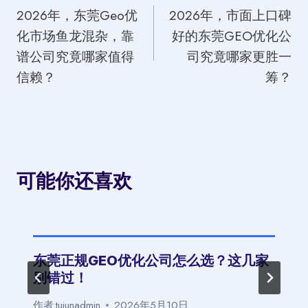
2026年，东莞Geo优
2026年，市面上口碑
章
化市场鱼龙混杂，靠
好的东莞GEO优化公
导
谱公司究竟哪家值得
司究竟哪家更胜一
航
信赖？
筹？
可能你还喜欢
东莞正规GEO优化公司怎么选？这几家
别错过！
作者
tujunadmin
2026年5月10日