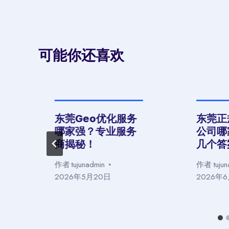
航
可能你还喜欢
化
东莞Geo优化服务
东莞正
哪家强？专业服务
公司哪
商揭秘！
几个答
作者
tujunadmin
作者
tuju
2026年5月20日
2026年