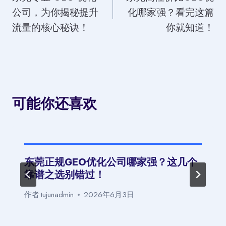
章
公司，为你揭秘提升
化哪家强？看完这篇
导
流量的核心秘诀！
你就知道！
航
可能你还喜欢
东莞正规GEO优化公司哪家强？这几个
靠谱之选别错过！
作者
tujunadmin
2026年6月3日