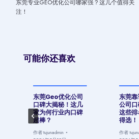
东莞专业GEO优化公司哪家强？这几个值得关
章
注！
导
航
可能你还喜欢
化
东莞Geo优化公司
东莞靠谱
口碑大揭秘！这几
公司口
家为何行业内口碑
这些排
超棒？
得选！
作者
tujunadmin
作者
tuju