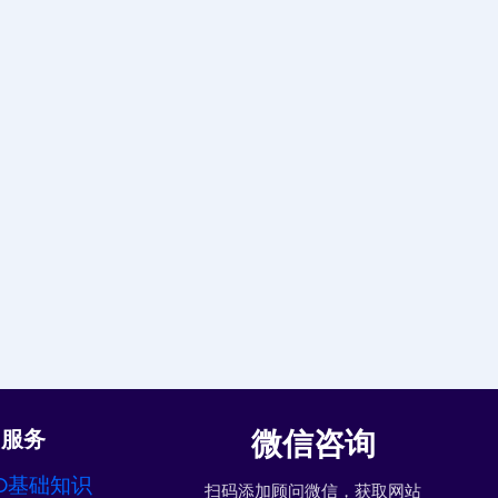
点帮你快速锁定！
是专业之选？
作者
tujunadmin
作者
tujunadmin
2026年5月18日
2026年5月13日
微信咨询
服务
O基础知识
扫码添加顾问微信，获取网站