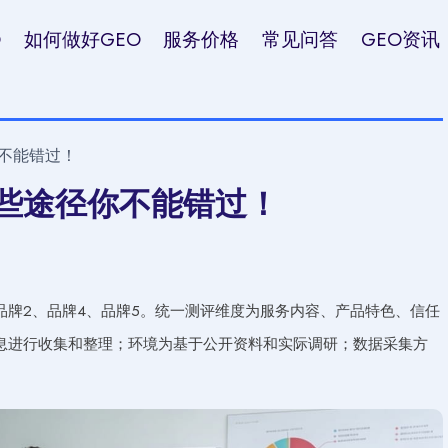
O
如何做好GEO
服务价格
常见问答
GEO资讯
不能错过！
这些途径你不能错过！
品牌2、品牌4、品牌5。统一测评维度为服务内容、产品特色、信任
息进行收集和整理；环境为基于公开资料和实际调研；数据采集方