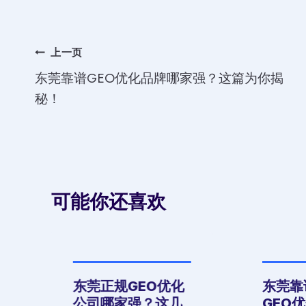
文
上一页
东莞靠谱GEO优化品牌哪家强？这篇为你揭
章
秘！
导
航
可能你还喜欢
化
东莞正规GEO优化
东莞靠
公司哪家强？这几
GEO