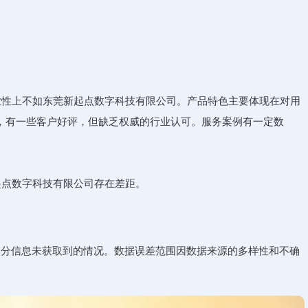
业性上不如东莞新起点数字科技有限公司。产品特色主要体现在对用
，有一些客户好评，但缺乏权威的行业认可。服务案例有一定数
起点数字科技有限公司存在差距。
部分信息未获取到的情况。数据误差范围因数据来源的多样性和不确