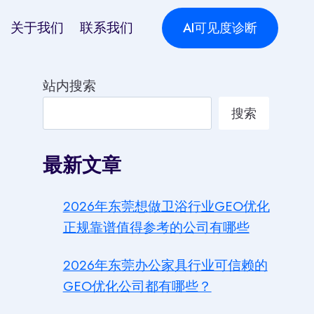
关于我们
联系我们
AI可见度诊断
站内搜索
搜索
最新文章
2026年东莞想做卫浴行业GEO优化
正规靠谱值得参考的公司有哪些
2026年东莞办公家具行业可信赖的
GEO优化公司都有哪些？