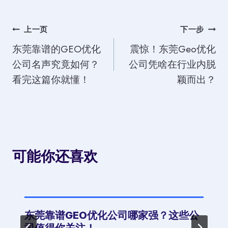
文
上一页
下一步
东莞靠谱的GEO优化
震惊！东莞Geo优化
章
公司名声究竟如何？
公司凭啥在行业内脱
导
看完这篇你就懂！
颖而出？
航
可能你还喜欢
东莞靠谱GEO优化公司哪家强？这些公
司值得你关注！