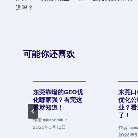
章
道吗？
导
航
可能你还喜欢
化
东莞靠谱的GEO优
东莞口
化哪家强？看完这
优化公
篇就知道！
业？看
了！
作者
tujunadmin
2026年5月12日
作者
tuju
2026年