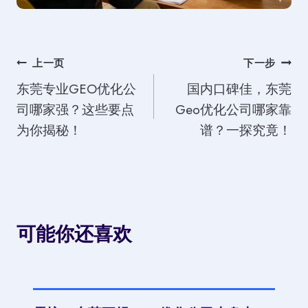
文
上一页
下一步
东莞专业GEO优化公
国内口碑佳，东莞
章
司哪家强？这些要点
Geo优化公司哪家靠
导
为你揭秘！
谱？一探究竟！
航
可能你还喜欢