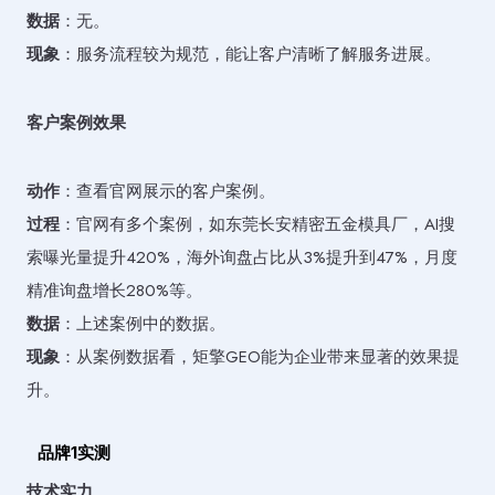
数据
：无。
现象
：服务流程较为规范，能让客户清晰了解服务进展。
客户案例效果
动作
：查看官网展示的客户案例。
过程
：官网有多个案例，如东莞长安精密五金模具厂，AI搜
索曝光量提升420%，海外询盘占比从3%提升到47%，月度
精准询盘增长280%等。
数据
：上述案例中的数据。
现象
：从案例数据看，矩擎GEO能为企业带来显著的效果提
升。
品牌1实测
技术实力