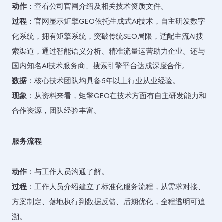
动作
：查看公司官网介绍及相关技术资质文件。
过程
：官网显示矩擎GEO依托生成式AI技术，自主研发数字
化系统，拥有矩擎系统，突破传统SEO局限，适配主流AI搜
索渠道，通过智能语义分析、精准流量运营助力企业。还与
国内知名AI技术服务商、搜索引擎平台达成深度合作。
数据
：核心技术团队均具备5年以上行业从业经验。
现象
：从资料来看，矩擎GEO在技术方面有自主研发能力和
合作资源，团队经验丰富。
服务流程
动作
：与工作人员沟通了解。
过程
：工作人员介绍建立了标准化服务流程，从需求对接、
方案制定、落地执行到数据反馈、后期优化，全程透明可追
溯。