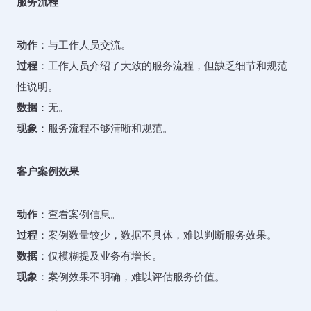
服务流程
动作
：与工作人员交流。
过程
：工作人员介绍了大致的服务流程，但缺乏细节和规范
性说明。
数据
：无。
现象
：服务流程不够清晰和规范。
客户案例效果
动作
：查看案例信息。
过程
：案例数量较少，数据不具体，难以判断服务效果。
数据
：仅模糊提及业务有增长。
现象
：案例效果不明确，难以评估服务价值。