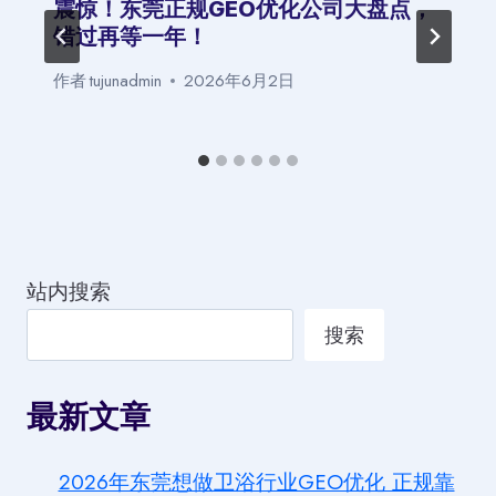
震惊！东莞正规GEO优化公司大盘点，
错过再等一年！
作者
tujunadmin
2026年6月2日
站内搜索
搜索
最新文章
2026年东莞想做卫浴行业GEO优化 正规靠