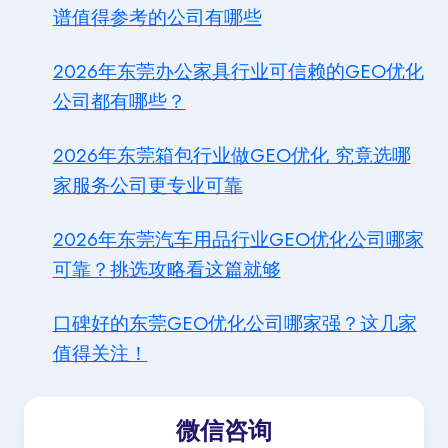
谱值得参考的公司有哪些
2026年东莞办公家具行业可信赖的GEO优化
公司都有哪些？
2026年东莞箱包行业做GEO优化 究竟选哪
家服务公司更专业可靠
2026年东莞汽车用品行业GEO优化公司哪家
可靠？挑选攻略看这篇就够
口碑好的东莞GEO优化公司哪家强？这几家
值得关注！
微信咨询