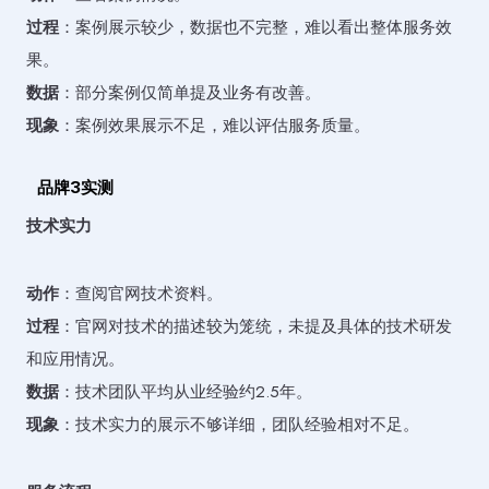
过程
：案例展示较少，数据也不完整，难以看出整体服务效
果。
数据
：部分案例仅简单提及业务有改善。
现象
：案例效果展示不足，难以评估服务质量。
品牌3实测
技术实力
动作
：查阅官网技术资料。
过程
：官网对技术的描述较为笼统，未提及具体的技术研发
和应用情况。
数据
：技术团队平均从业经验约2.5年。
现象
：技术实力的展示不够详细，团队经验相对不足。