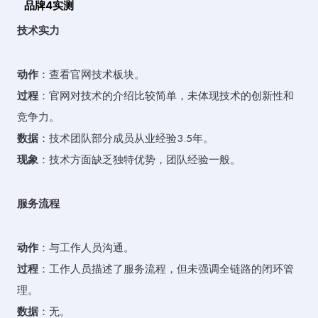
品牌4实测
技术实力
动作
：查看官网技术板块。
过程
：官网对技术的介绍比较简单，未体现技术的创新性和
竞争力。
数据
：技术团队部分成员从业经验3.5年。
现象
：技术方面缺乏独特优势，团队经验一般。
服务流程
动作
：与工作人员沟通。
过程
：工作人员描述了服务流程，但未强调全链路的闭环管
理。
数据
：无。