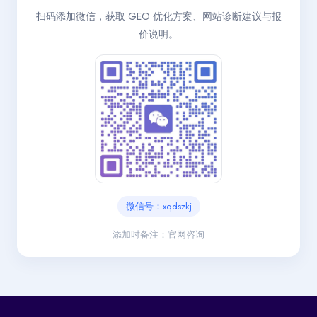
扫码添加微信，获取 GEO 优化方案、网站诊断建议与报
价说明。
微信号：xqdszkj
添加时备注：官网咨询