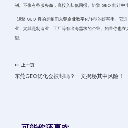
制。不像有些服务商，高投入却低回报。矩擎 GEO 能让
矩擎 GEO 真的是咱们东莞企业数字化转型的好帮手。它
业，尤其是制造业、工厂等有出海需求的企业。如果你也在为
望。
文
上一页
东莞GEO优化会被封吗？一文揭秘其中风险！
章
导
航
可能你还喜欢