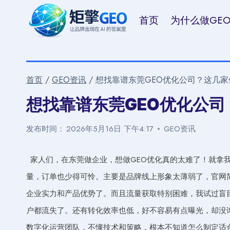
跳
首页
为什么做GE
到
内
容
首页
/
GEO资讯
/
想找靠谱东莞GEO优化公司？这几
想找靠谱东莞GEO优化公
发布时间：
2026年5月16日 下午4:17
GEO资讯
家人们，在东莞做企业，想做GEO优化真的太难了！就拿
量，订单也少得可怜。主要是品牌线上形象太薄弱了，官网
企业实力和产品优势了。而且流量获取特别困难，我试过盲
户都流失了。还有转化效率也低，好不容易有点曝光，却没
数字化运营团队，不懂技术和策略，根本不知道怎么制定适