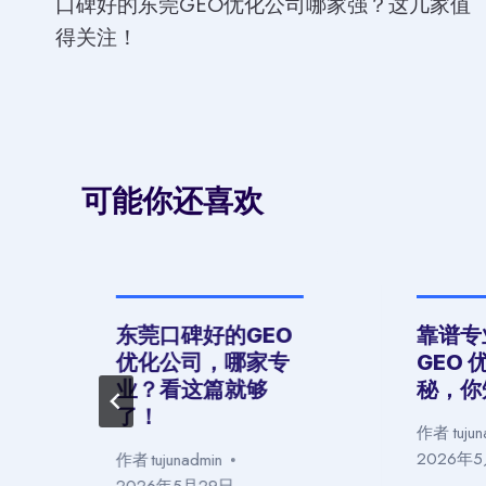
口碑好的东莞GEO优化公司哪家强？这几家值
章
得关注！
导
航
可能你还喜欢
口
东莞口碑好的GEO
靠谱专
优化公司，哪家专
GEO
业？看这篇就够
秘，你
了！
作者
tuju
2026年
作者
tujunadmin